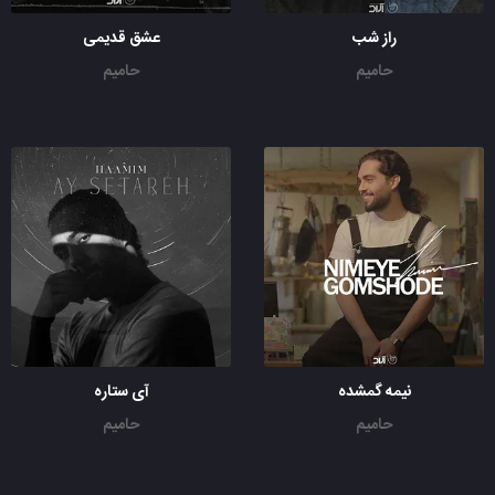
راز شب
عشق قدیمی
حامیم
حامیم
نیمه گمشده
آی ستاره
حامیم
حامیم