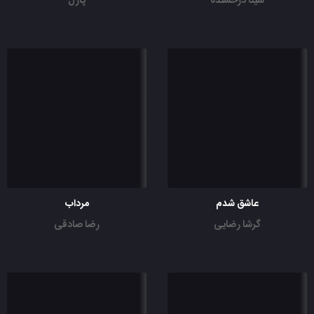
سینا درخشنده
پازل
عاشق شدم
مرداب
گرشا رضایی
رضا صادقی