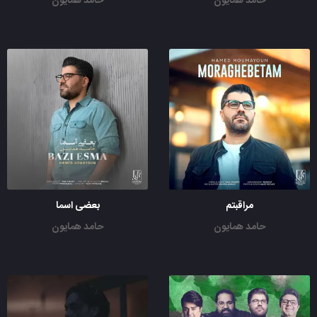
حامد همایون
حامد همایون
مراقبتم
بعضی اسما
حامد همایون
حامد همایون