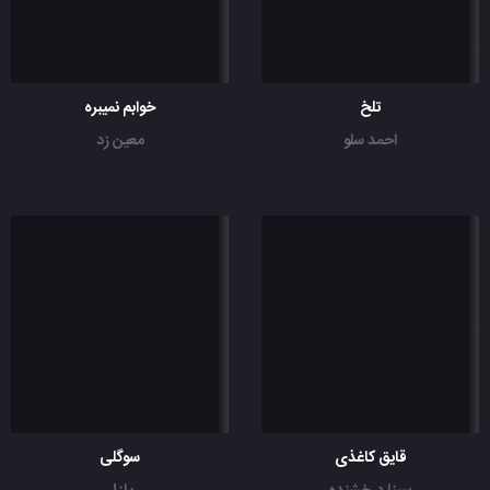
تلخ
خوابم نمیبره
احمد سلو
معین زد
قایق کاغذی
سوگلی