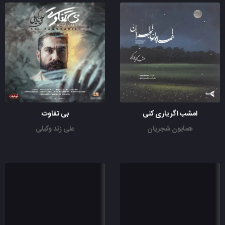
امشب اگر یاری کنی
بی تفاوت
همایون شجریان
علی زند وکیلی