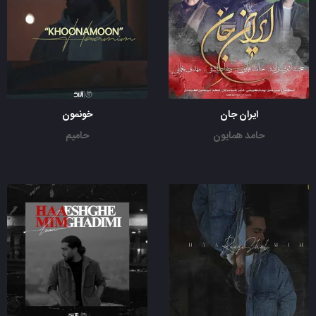
ایران جان
خونمون
حامد همایون
حامیم