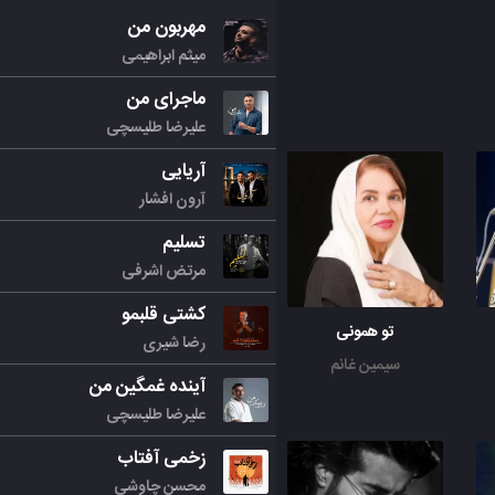
مهربون من
میثم ابراهیمی
ماجرای من
علیرضا طلیسچی
آریایی
آرون افشار
تسلیم
مرتض اشرفی
کشتی قلبمو
تو همونی
رضا شیری
سیمین غانم
آینده غمگین من
علیرضا طلیسچی
زخمی آفتاب
محسن چاوشی