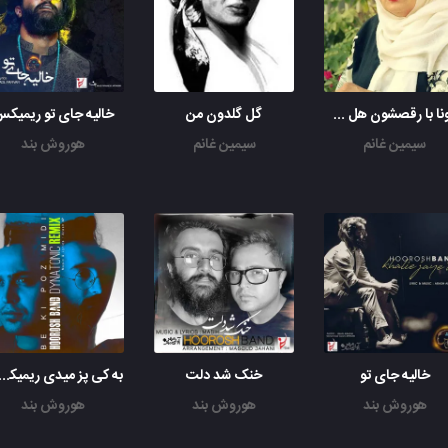
بارونا با رقصشون هل هله برپا میکنن
گل گلدون من
خالیه جای تو ریمیک
سیمین غانم
سیمین غانم
هوروش بند
خالیه جای تو
خنک شد دلت
به کی پز میدی ریمیکس داین
هوروش بند
هوروش بند
هوروش بند