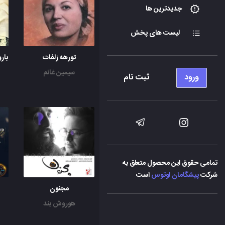
جدیدترین ها
لیست های پخش
تورهه زلفات
سیمین غانم
ورود
ثبت نام
تمامی حقوق این محصول متعلق به
شرکت
پیشگامان لوتوس
است
مجنون
هوروش بند