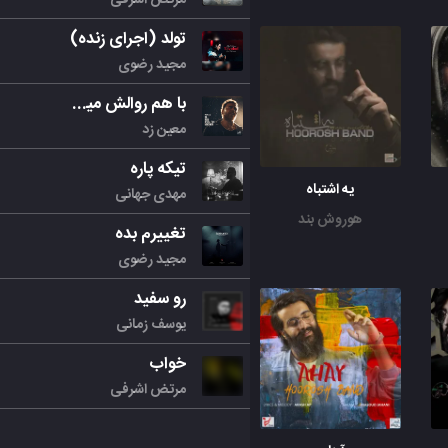
تولد (اجرای زنده)
مجید رضوی
با هم روالش میکنیم
معین زد
تیکه پاره
یه اشتباه
مهدی جهانی
هوروش بند
تغییرم بده
مجید رضوی
رو سفید
یوسف زمانی
خواب
مرتض اشرفی