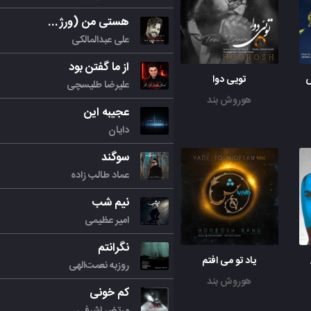
هستی من (ورژن جدید)
علی عبدالمالکی
از ما گفتن بود
س
تویی دوا
علیرضا طلیسچی
هوروش بند
عجیبه این
دایان
سوگند
عماد طالب زاده
نیم شب
امیر عظیمی
نگرانتم
اتونیک
یاد تو می افتم
روزبه نعمت‌الهی
هوروش بند
کم خونی
مرتض اشرفی