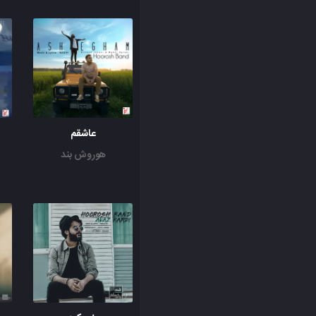
عاشقم
هوروش بند