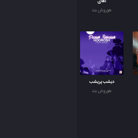
آهای
هوروش بند
دیشب پریشب
هوروش بند