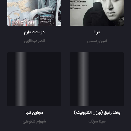
دریا
دوستت دارم
امین رستمی
ناصر عبداللهی
بخند رفیق (ورژن الکترونیک)
مجنون تنها
سینا سرلک
شهرام شکوهی