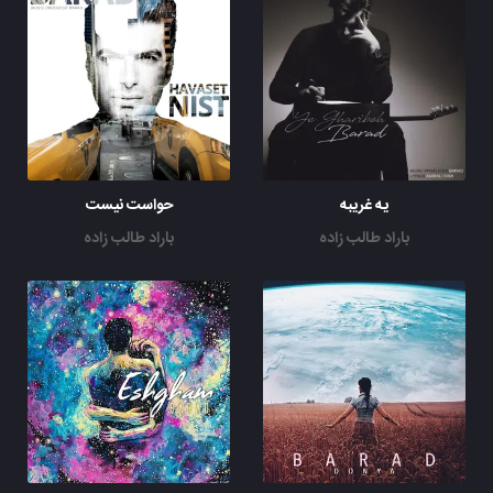
یه غریبه
حواست نیست
باراد طالب زاده
باراد طالب زاده