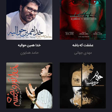
عشقت که باشه
خدا همین حوالیه
مهدی جهانی
حامد همایون