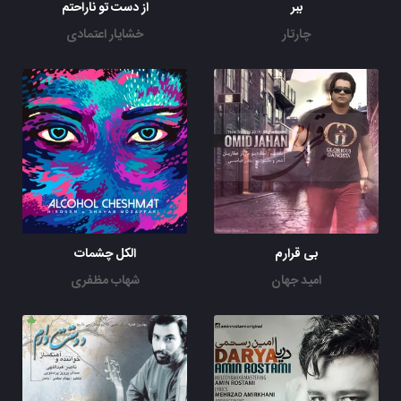
ببر
از دست تو ناراحتم
چارتار
خشایار اعتمادی
بی قرارم
الکل چشمات
امید جهان
شهاب مظفری