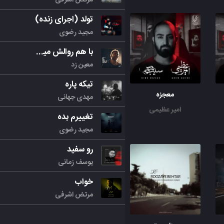
تولد (اجرای زنده)
مجید رضوی
با هم روالش میکنیم
معین زد
تیکه پاره
معجزه
مهدی جهانی
امیر عظیمی
تغییرم بده
مجید رضوی
رو سفید
یوسف زمانی
خواب
مرتض اشرفی