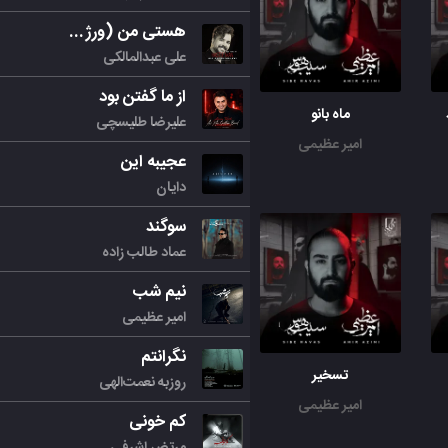
هستی من (ورژن جدید)
علی عبدالمالکی
از ما گفتن بود
ماه بانو
علیرضا طلیسچی
امیر عظیمی
عجیبه این
دایان
سوگند
عماد طالب زاده
نیم شب
امیر عظیمی
نگرانتم
تسخیر
روزبه نعمت‌الهی
امیر عظیمی
کم خونی
مرتض اشرفی