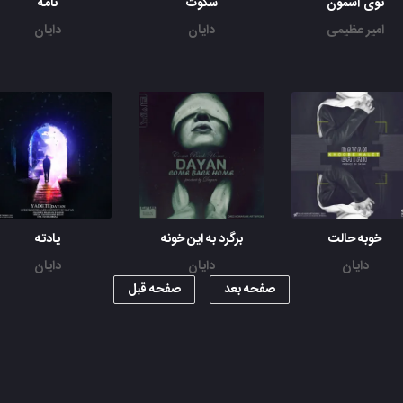
توی آسمون
سکوت
نامه
امیر عظیمی
دایان
دایان
خوبه حالت
برگرد به این خونه
یادته
دایان
دایان
دایان
صفحه بعد
صفحه قبل