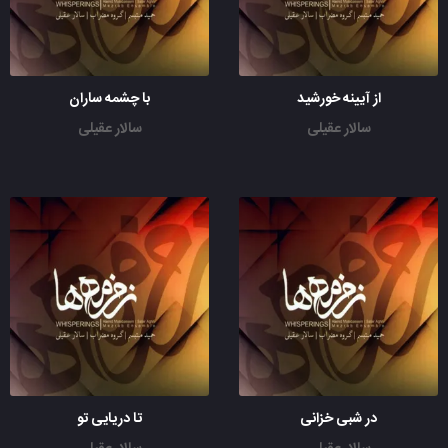
از آیینه خورشید
با چشمه ساران
سالار عقیلی
سالار عقیلی
در شبی خزانی
تا دریایی تو