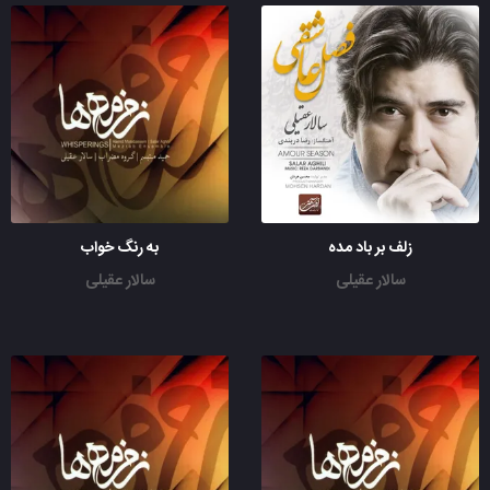
زلف بر باد مده
به رنگ خواب
سالار عقیلی
سالار عقیلی