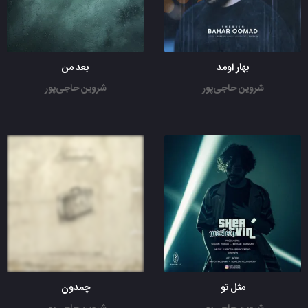
بهار اومد
بعد من
شروین حاجی‌پور
شروین حاجی‌پور
مثل تو
چمدون