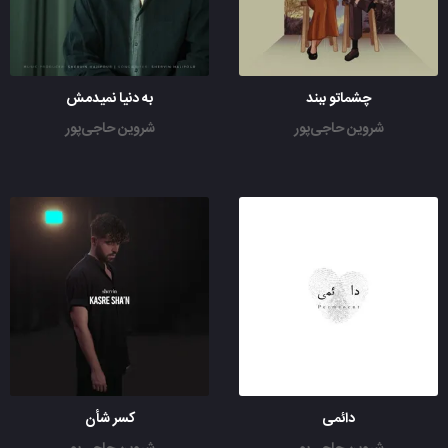
چشماتو ببند
به دنیا نمیدمش
شروین حاجی‌پور
شروین حاجی‌پور
دائمی
کسر شأن