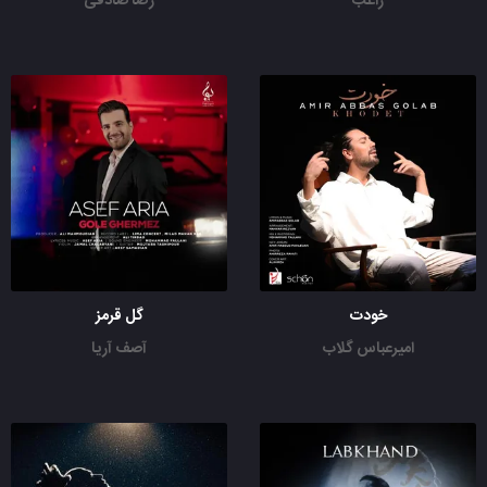
راغب
رضا صادقی
خودت
گل قرمز
امیرعباس گلاب
آصف آریا