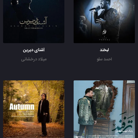
لبخند
آشنای دیرین
احمد سلو
میلاد درخشانی