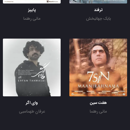
ترفند
پاییز
بابک جهانبخش
مانی رهنما
هفت سین
وای اگر
مانی رهنما
عرفان طهماسبی