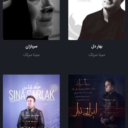
بهار دل
سربازان
سینا سرلک
سینا سرلک