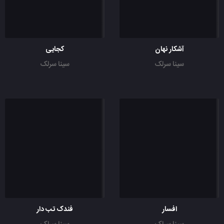
آشکار نهان
کجایی
سینا سرلک
سینا سرلک
افسار
فندک تب دار