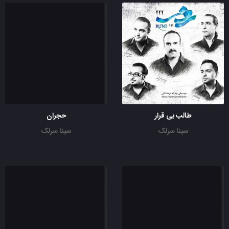
طالب بی قرار
حجران
سینا سرلک
سینا سرلک