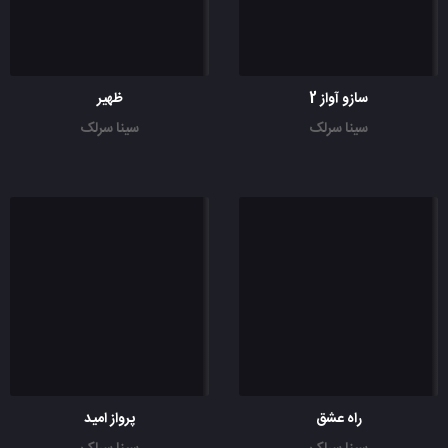
سازو آواز 2
ظهیر
سینا سرلک
سینا سرلک
راه عشق
پرواز امید