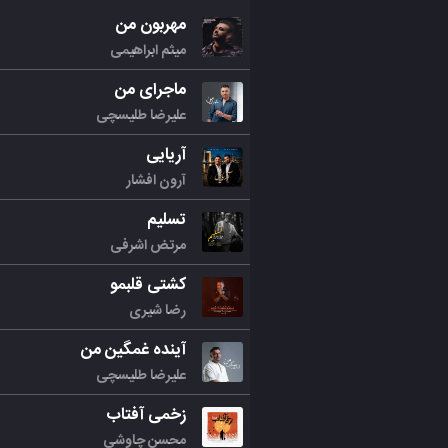
مهربون من
میثم ابراهیمی
ماجرای من
علیرضا طلیسچی
آریایی
آرون افشار
تسلیم
مرتض اشرفی
کشتی قلبمو
رضا شیری
آینده غمگین من
علیرضا طلیسچی
زخمی آفتاب
محسن چاوشی