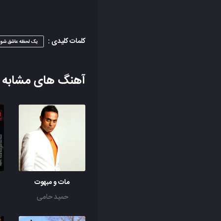
کلمات کلیدی :
یک لحظه عاشق شو
آهنگ های مشابه
مات و مبهوت
حمید حامی