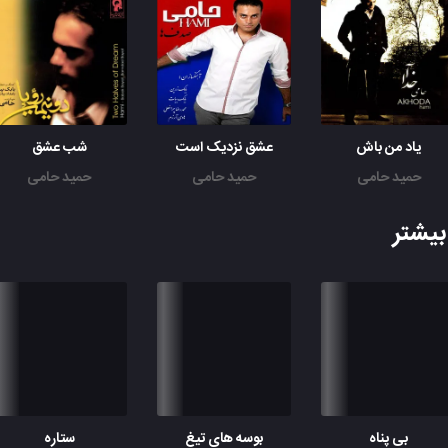
یاد من باش
عشق نزدیک است
شب عشق
حمید حامی
حمید حامی
حمید حامی
یشتر
بی پناه
بوسه های تیغ
ستاره