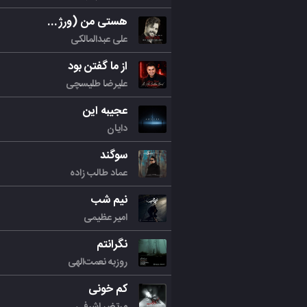
هستی من (ورژن جدید)
علی عبدالمالکی
از ما گفتن بود
علیرضا طلیسچی
عجیبه این
دایان
سوگند
عماد طالب زاده
نیم شب
امیر عظیمی
نگرانتم
روزبه نعمت‌الهی
کم خونی
مرتض اشرفی