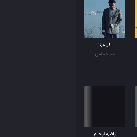
گل مینا
حمید حامی
راضیم از حالم