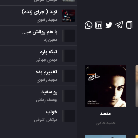
تولد (اجرای زنده)
مجید رضوی
با هم روالش میکنیم
معین زد
تیکه پاره
مهدی جهانی
تغییرم بده
مجید رضوی
رو سفید
یوسف زمانی
خواب
مقصد
مرتض اشرفی
حمید حامی