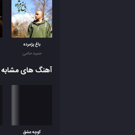
باغ پژمرده
حمید حامی
آهنگ های مشابه ب
کوچه عشق