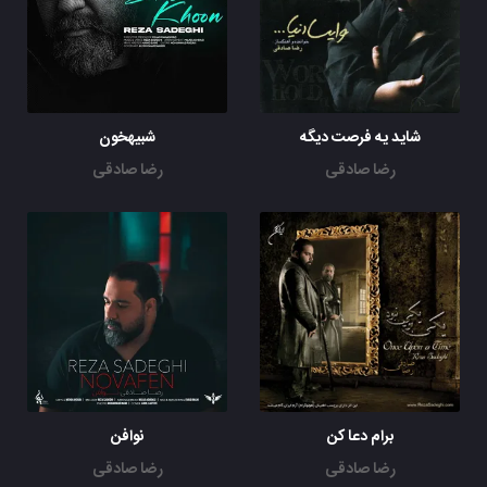
شاید یه فرصت دیگه
شبیهخون
رضا صادقی
رضا صادقی
برام دعا کن
نوافن
رضا صادقی
رضا صادقی