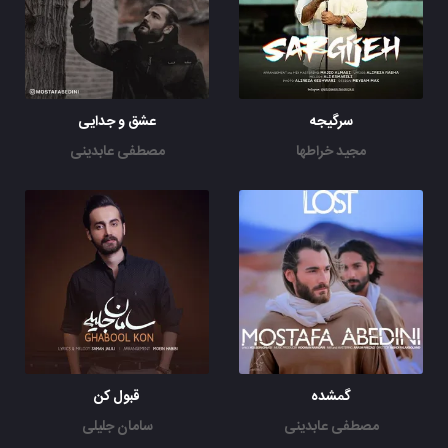
سرگیجه
عشق و جدایی
مجید خراطها
مصطفی عابدینی
گمشده
قبول کن
مصطفی عابدینی
سامان جلیلی