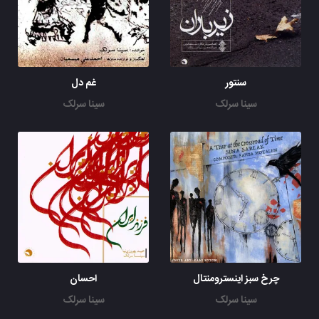
سنتور
غم دل
سینا سرلک
سینا سرلک
چرخ سبز اینسترومنتال
احسان
سینا سرلک
سینا سرلک