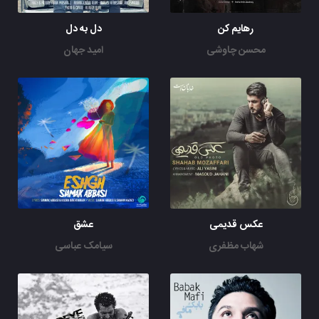
رهایم کن
دل به دل
محسن چاوشی
امید جهان
عکس قدیمی
عشق
شهاب مظفری
سیامک عباسی