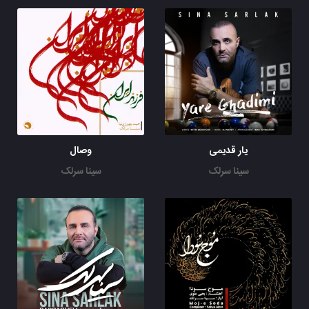
یار قدیمی
وصال
سینا سرلک
سینا سرلک