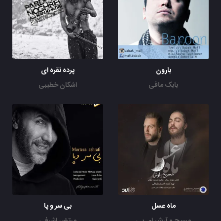
بارون
پرده نقره ای
بابک مافی
اشکان خطیبی
ماه عسل
بی سر و پا