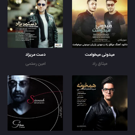
میدونی میخوامت
دست مریزاد
میثاق راد
امین رستمی