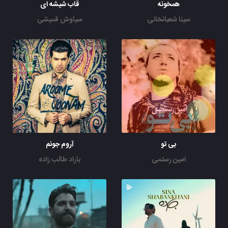
همخونه
قاب شیشه ای
سینا شعبانخانی
سیاوش قمیشی
بی تو
آروم جونم
امین رستمی
باراد طالب زاده