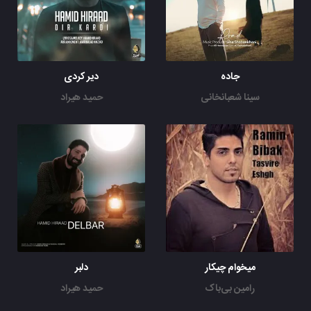
جاده
دیر کردی
سینا شعبانخانی
حمید هیراد
میخوام چیکار
دلبر
رامین بی‌باک
حمید هیراد