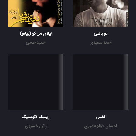
تو باشی
لیلای من کو (پیانو)
احمد سعیدی
حمید حامی
نفس
ریسک آکوستیک
احسان خواجه‌امیری
زانیار خسروی