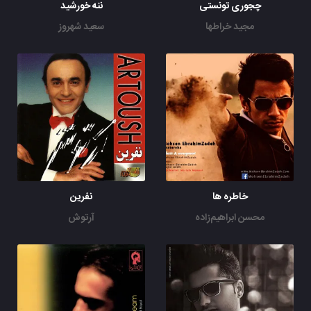
چجوری تونستی
ننه خورشید
مجید خراطها
سعید شهروز
خاطره ها
نفرین
محسن ابراهیم‌زاده
آرتوش