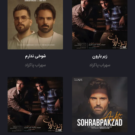
زیر بارون
شوخی ندارم
سهراب پاکزاد
سهراب پاکزاد