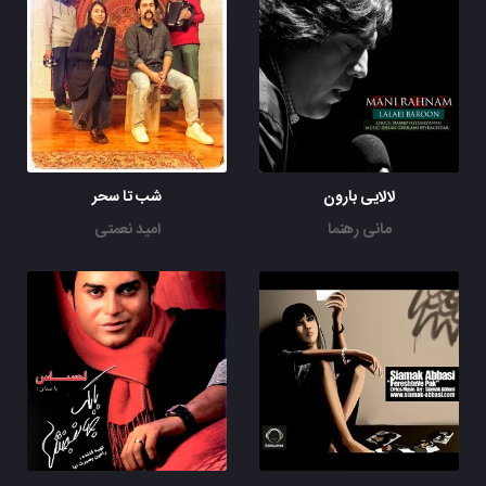
لالایی بارون
شب تا سحر
مانی رهنما
امید نعمتی