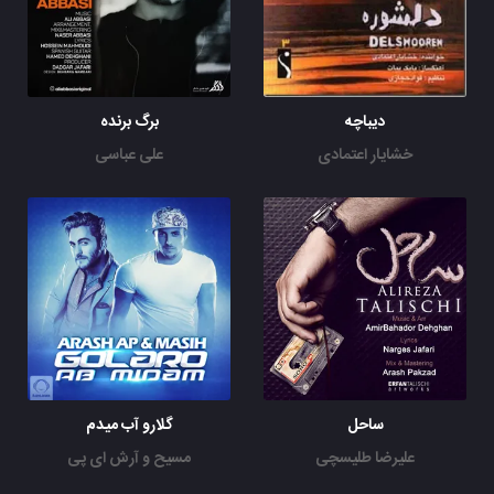
دیباچه
برگ برنده
خشایار اعتمادی
علی عباسی
ساحل
گلارو آب میدم
علیرضا طلیسچی
مسیح و آرش ای پی