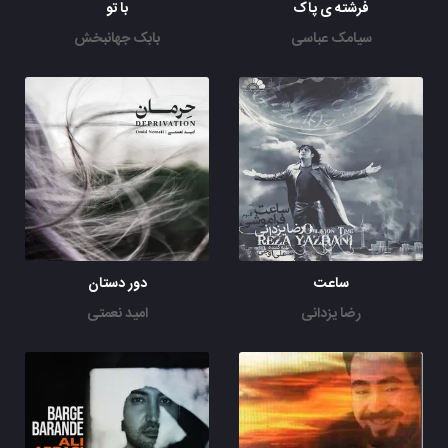
فرشته ی پاک
با تو
سیامک عباسی
بابک جهانبخش
ساعت
دور دستان
رضا یزدانی
امید نعمتی