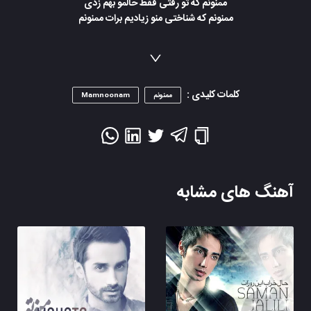
ممنونم که تو رفتی فقط حالمو بهم زدی
ممنونم که شناختی منو زیادیم برات ممنونم
کلمات کلیدی :
ممنونم
Mamnoonam
آهنگ های مشابه