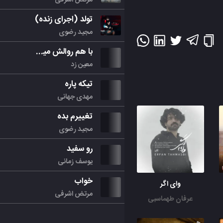
تولد (اجرای زنده)
مجید رضوی
با هم روالش میکنیم
معین زد
تیکه پاره
مهدی جهانی
تغییرم بده
مجید رضوی
رو سفید
یوسف زمانی
خواب
وای اگر
مرتض اشرفی
عرفان طهماسبی