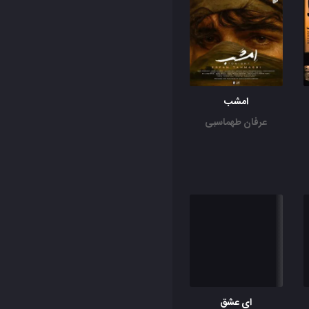
امشب
عرفان طهماسبی
ای عشق