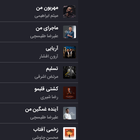
مهربون من
میثم ابراهیمی
ماجرای من
علیرضا طلیسچی
آریایی
آرون افشار
تسلیم
مرتض اشرفی
کشتی قلبمو
رضا شیری
آینده غمگین من
علیرضا طلیسچی
زخمی آفتاب
محسن چاوشی