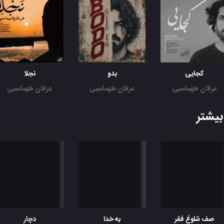
کجایی
بدو
نجلا
عرفان طهماسبی
عرفان طهماسبی
عرفان طهماسبی
یشتر
صف شلوغ فقر
به خدا
دچار