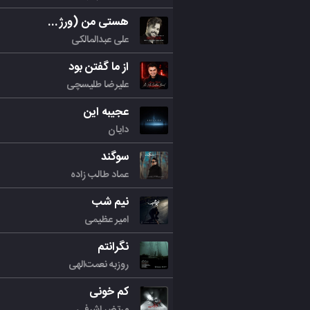
هستی من (ورژن جدید)
علی عبدالمالکی
از ما گفتن بود
علیرضا طلیسچی
عجیبه این
دایان
سوگند
عماد طالب زاده
نیم شب
امیر عظیمی
نگرانتم
روزبه نعمت‌الهی
کم خونی
مرتض اشرفی