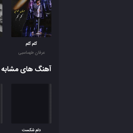
گلم گلم
عرفان طهماسبی
آهنگ های مشابه ب
دلم شکست