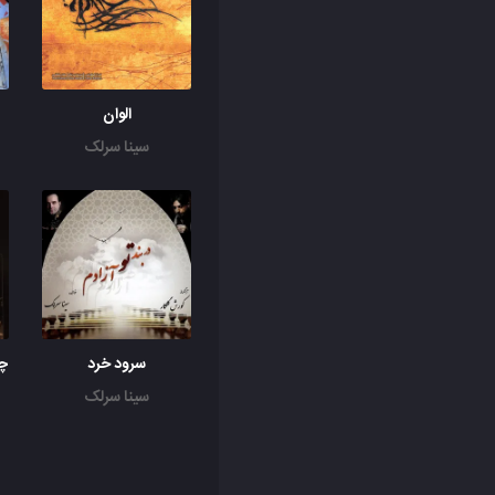
الوان
سینا سرلک
سرود خرد
سینا سرلک