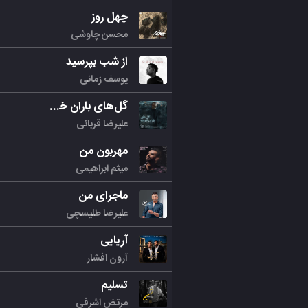
چهل روز
محسن چاوشی
از شب بپرسید
یوسف زمانی
گل‌های باران خورده
علیرضا قربانی
مهربون من
میثم ابراهیمی
ماجرای من
علیرضا طلیسچی
آریایی
آرون افشار
تسلیم
مرتض اشرفی