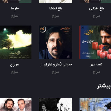
باغ آشنایی
باغ تماشا
منو ما
سراج
سراج
سراج
نغمه مهر
حیرانی (ساز و آواز ابوعطا)
سواران
سراج
سراج
سراج
یشتر