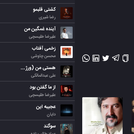
کشتی قلبمو
رضا شیری
آینده غمگین من
علیرضا طلیسچی
زخمی آفتاب
محسن چاوشی
هستی من (ورژن جدید)
علی عبدالمالکی
از ما گفتن بود
علیرضا طلیسچی
عجیبه این
دایان
سوگند
عماد طالب زاده