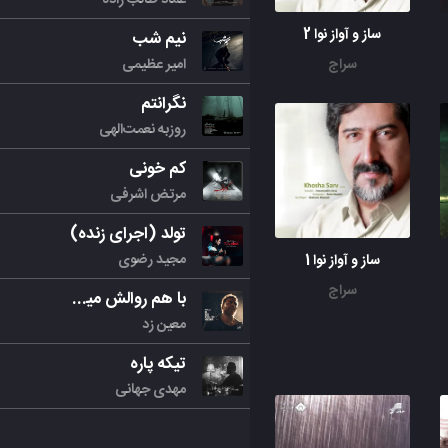
ساز و آواز نوا 2
نیم شب
امیر عظیمی
سراج
نگرانتم
روزبه نعمت‌الهی
کم خونی
مرتض اشرفی
تولد (اجرای زنده)
مجید رضوی
ساز و آواز نوا 1
سراج
با هم روالش میکنیم
معین زد
تیکه پاره
مهدی جهانی