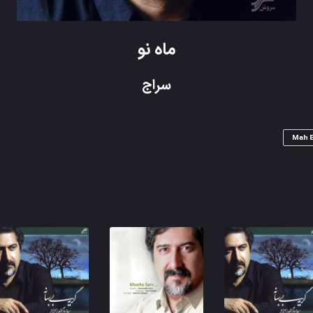
ماه نو
سراج
Mah E