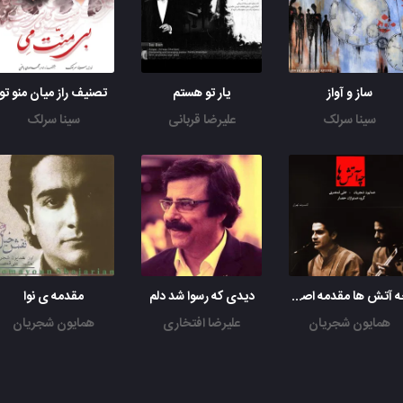
ساز و آواز
یار تو هستم
تصنیف راز میان منو تو
سینا سرلک
علیرضا قربانی
سینا سرلک
چه آتش ها مقدمه اصفهان
دیدی که رسوا شد دلم
مقدمه ی نوا
همایون شجریان
علیرضا افتخاری
همایون شجریان