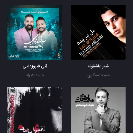
شعر عاشقونه
آبی فیروزه ایی
حمید عسکری
حمید هیراد