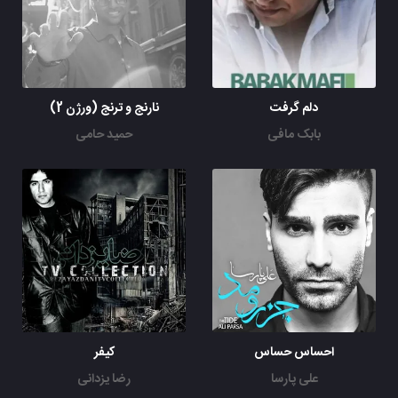
دلم گرفت
نارنج و ترنج (ورژن 2)
بابک مافی
حمید حامی
احساس حساس
کیفر
علی پارسا
رضا یزدانی