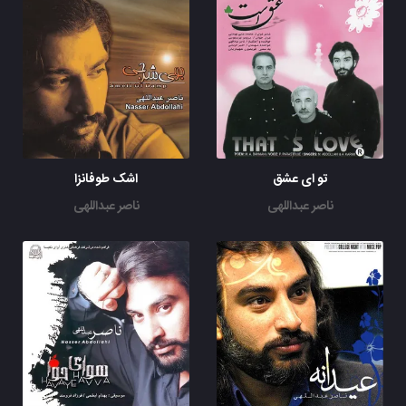
تو ای عشق
اشک طوفانزا
ناصر عبداللهی
ناصر عبداللهی