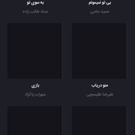
بی تو نمیمونم
به سوی تو
حمید حامی
عماد طالب زاده
منو دریاب
بازی
علیرضا طلیسچی
سهراب پاکزاد