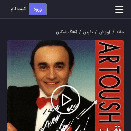
ثبت نام
ورود
خانه
/
آرتوش
/
نفرین
/
آهنگ غمگین