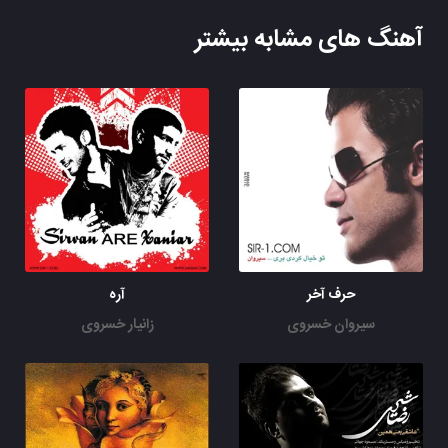
آهنگ های مشابه بیشتر
حرف آخر
آره
سیروان خسروی
زانیار خسروی