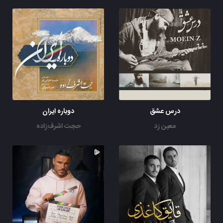
درس عشق
دوباره ایران
معین زد
حجت اشرف‌زاده