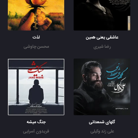
عاشقی یعنی همین
لذت
رضا شیری
محسن چاوشی
گلهای شمعدانی
جنگ میشه
علی زند وکیلی
فریدون آسرایی