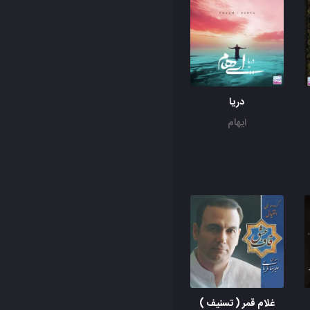
دریا
ایهام
غلام قمر ( تسنیف )