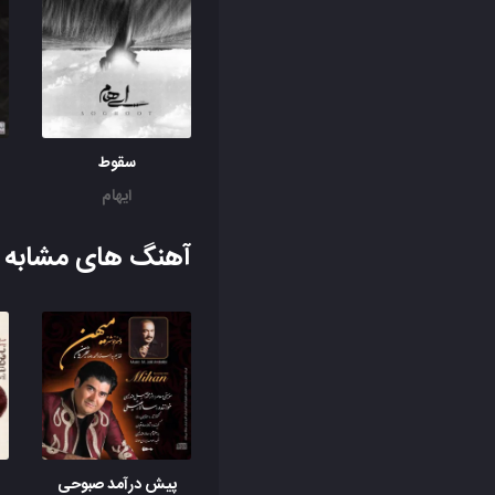
سقوط
ایهام
آهنگ های مشابه ب
پیش درآمد صبوحی