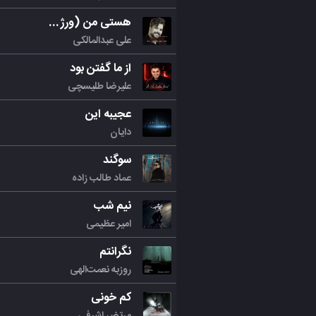
هستی من (ورژن جدید)
علی عبدالمالکی
از ما گفتن بود
علیرضا طلیسچی
عجیبه این
دایان
سوگند
عماد طالب زاده
نیم شب
امیر عظیمی
نگرانتم
روزبه نعمت‌الهی
کم خونی
مرتض اشرفی