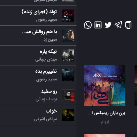
تولد (اجرای زنده)
مجید رضوی
با هم روالش میکنیم
معین زد
تیکه پاره
مهدی جهانی
تغییرم بده
مجید رضوی
رو سفید
یوسف زمانی
خواب
بزن باران ریمیکس ای اف اکس
مرتض اشرفی
ایهام