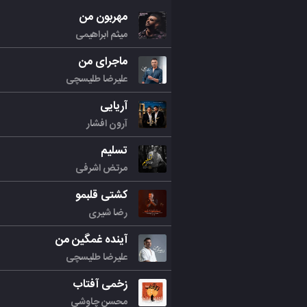
مهربون من
میثم ابراهیمی
ماجرای من
علیرضا طلیسچی
آریایی
آرون افشار
تسلیم
مرتض اشرفی
کشتی قلبمو
رضا شیری
آینده غمگین من
علیرضا طلیسچی
زخمی آفتاب
محسن چاوشی