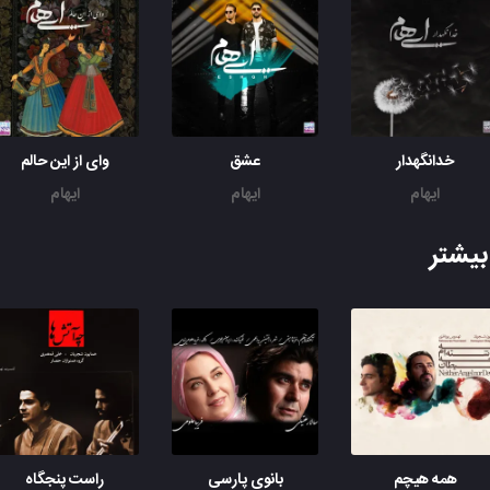
همش درد و همش درده
خدانگهدار
عشق
وای از این حالم
ایهام
ایهام
ایهام
یشتر
همه هیچم
بانوی پارسی
راست پنجگاه