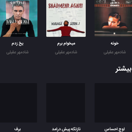
خونه
میخوام برم
یخ زدم
شادمهر عقیلی
شادمهر عقیلی
شادمهر عقیلی
یشتر
اوج احساس
نازتکه پیش درامد
برف