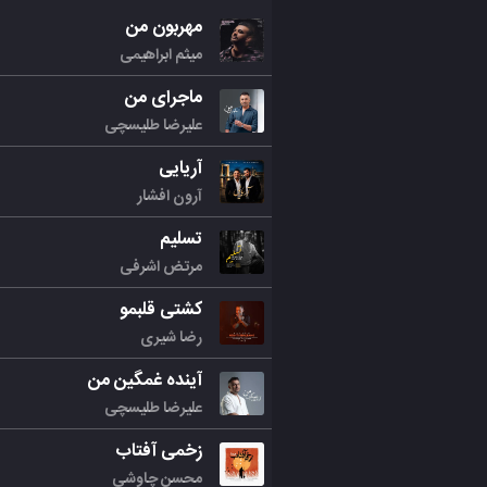
مهربون من
میثم ابراهیمی
ماجرای من
علیرضا طلیسچی
آریایی
آرون افشار
تسلیم
مرتض اشرفی
کشتی قلبمو
رضا شیری
آینده غمگین من
علیرضا طلیسچی
زخمی آفتاب
محسن چاوشی