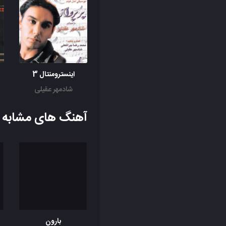
اینسترومنتال 3
شادمهر عقیلی
آهنگ های مشابه ب
بارون