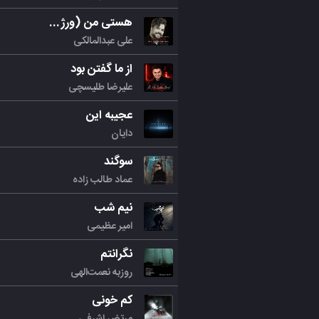
هستی من (ورژن جدید)
علی عبدالمالکی
از ما گفتن بود
علیرضا طلیسچی
عجیبه این
دایان
سوگند
عماد طالب زاده
نیم شب
امیر عظیمی
نگرانتم
روزبه نعمت‌الهی
کم خونی
مرتض اشرفی