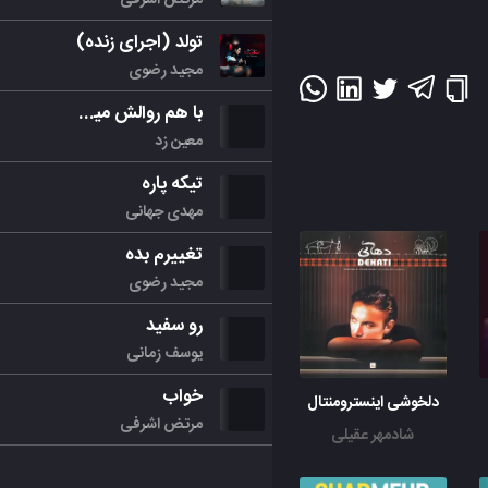
تولد (اجرای زنده)
مجید رضوی
با هم روالش میکنیم
معین زد
تیکه پاره
مهدی جهانی
تغییرم بده
مجید رضوی
رو سفید
یوسف زمانی
خواب
دلخوشی اینسترومنتال
مرتض اشرفی
شادمهر عقیلی