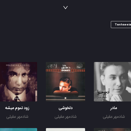
از این جاده از این جاده برات هرشب یه بن بست آرزو کردم
چشامو بستم از تو، دوتا دست ارزو کردم
عذابم میده، عذابم میده این حست بیا این دردو ساکت کن
همه از رفتنت میگن، خلافش رو تو ثابت کن
Tanhaeei
نمیخواستم تو این خونه
یه لحظه روبروت باشم
نتونستم کنار تو شبیه آرزوت باشم
کجا میری بدون من برای هر دومون زوده
یه وقتایی نتونستن، برای هر دومون خوبه
مادر
دلخوشی
زود تموم میشه
شادمهر عقیلی
شادمهر عقیلی
شادمهر عقیلی