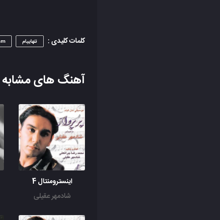
کلمات کلیدی :
تنهاییام
am
آهنگ های مشابه
اینسترومنتال 4
شادمهر عقیلی