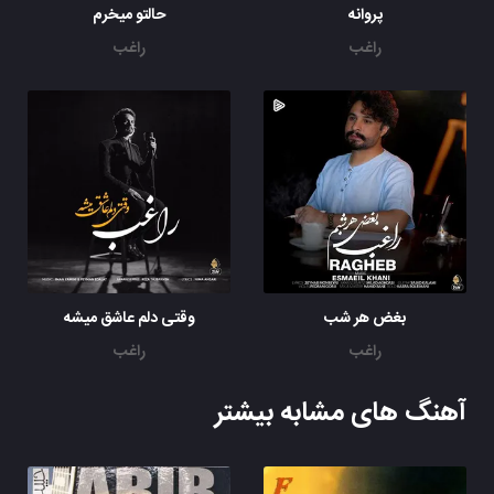
پروانه
حالتو میخرم
راغب
راغب
بغض هر شب
وقتی دلم عاشق میشه
راغب
راغب
آهنگ های مشابه بیشتر