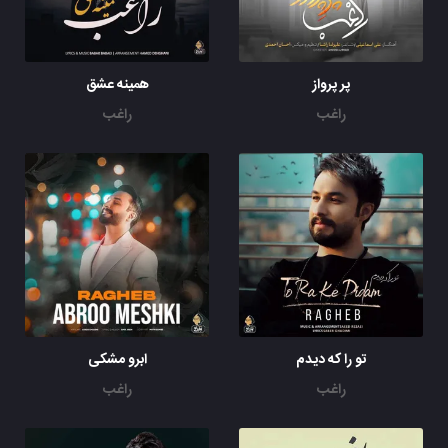
پر پرواز
همینه عشق
راغب
راغب
تو را که دیدم
ابرو مشکی
راغب
راغب