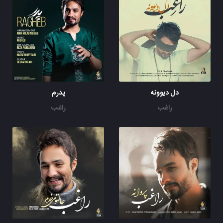
دل دیوونه
پدرم
راغب
راغب