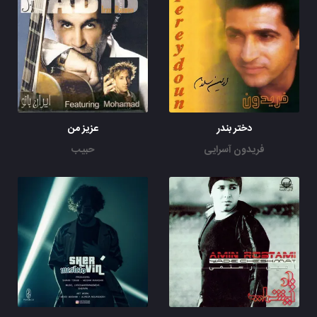
دختر بندر
عزیز من
فریدون آسرایی
حبیب