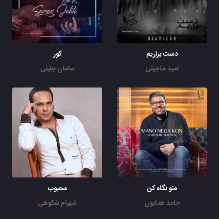
دست براریم
کور
امید حاجیلی
سامان جلیلی
منو نگاه کن
محبوب
حامد همایون
شهرام شکوهی