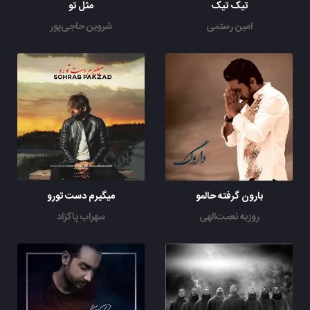
تیک تیک
مثل تو
امین رستمی
شروین حاجی‌پور
بارون گرفته حالمو
میگیرم دست تورو
روزبه نعمت‌الهی
سهراب پاکزاد