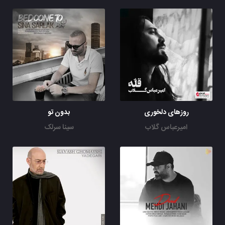
روزهای دلخوری
بدون تو
امیرعباس گلاب
سینا سرلک