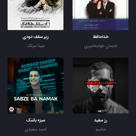
خداحافظ
زیر سقف دودی
احسان خواجه‌امیری
سینا سرلک
رز سفید
سبزه بانمک
حامیم
احمد سعیدی