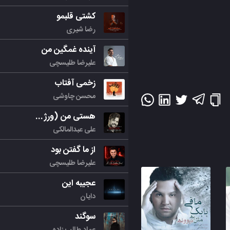
کشتی قلبمو
رضا شیری
آینده غمگین من
علیرضا طلیسچی
زخمی آفتاب
محسن چاوشی
هستی من (ورژن جدید)
علی عبدالمالکی
از ما گفتن بود
علیرضا طلیسچی
عجیبه این
دایان
سوگند
عماد طالب زاده