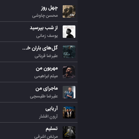
چهل روز
محسن چاوشی
از شب بپرسید
یوسف زمانی
گل‌های باران خورده
علیرضا قربانی
مهربون من
میثم ابراهیمی
ماجرای من
علیرضا طلیسچی
آریایی
آرون افشار
تسلیم
مرتض اشرفی