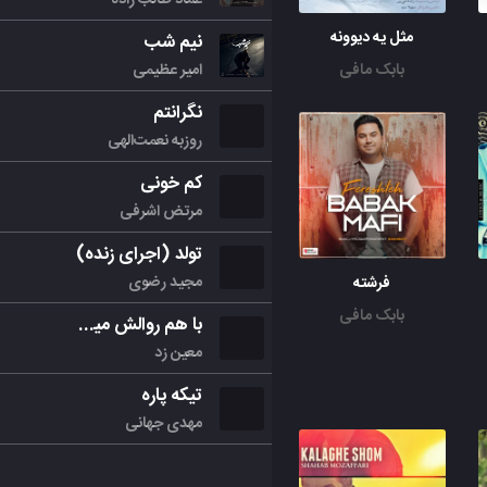
مثل یه دیوونه
نیم شب
امیر عظیمی
بابک مافی
نگرانتم
روزبه نعمت‌الهی
کم خونی
مرتض اشرفی
تولد (اجرای زنده)
مجید رضوی
فرشته
بابک مافی
با هم روالش میکنیم
معین زد
تیکه پاره
مهدی جهانی