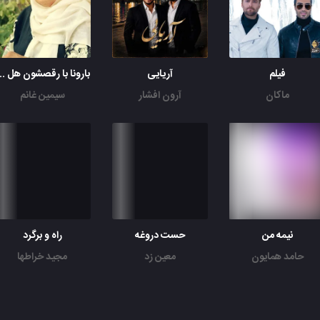
فیلم
آریایی
بارونا با رقصشون هل
ماکان
آرون افشار
سیمین غانم
نیمه من
حست دروغه
راه و برگرد
حامد همایون
معین زد
مجید خراطها