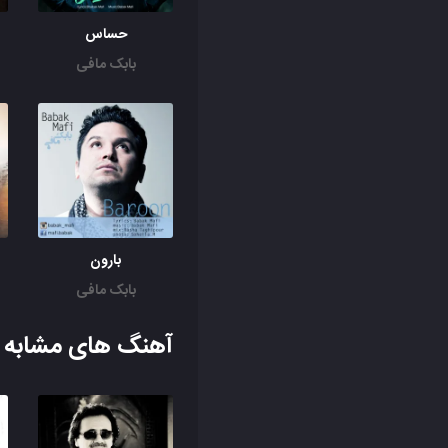
حساس
بابک مافی
بارون
بابک مافی
آهنگ های مشابه ب