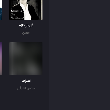
گل ناز دارُم
معین
اعتراف
مرتض اشرفی