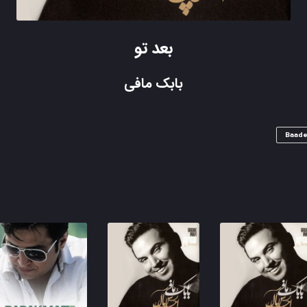
بعد تو
بابک مافی
Baade