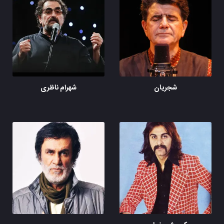
شجریان
شهرام ناظری