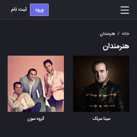
ثبت نام
ورود
خانه
/
هنرمندان
هنرمندان
سینا سرلک
گروه سون