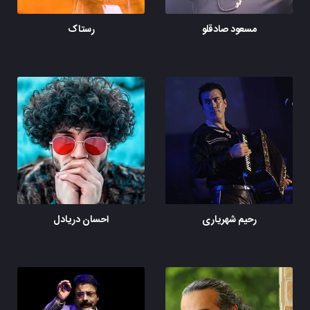
مسعود صادقلو
رستاک
رحیم شهریاری
احسان دریادل