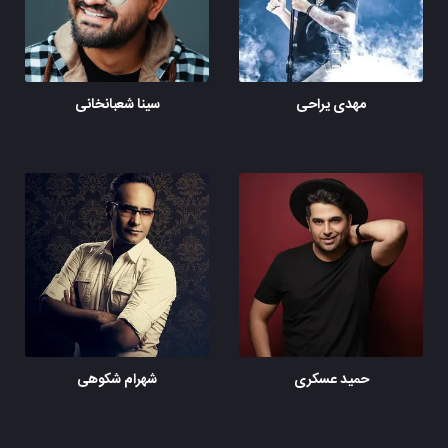
مهدی یراحی
سینا شعبانخانی
حمید عسکری
شهرام شکوهی