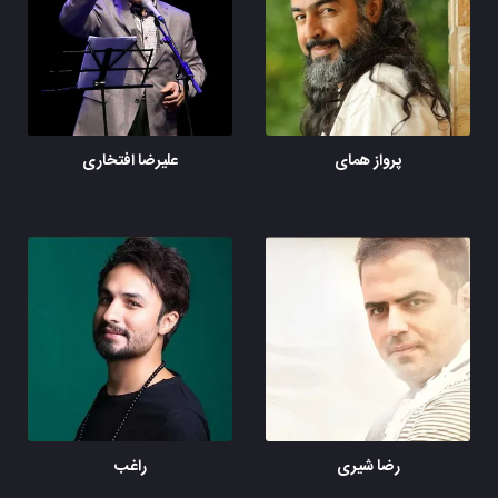
پرواز همای
علیرضا افتخاری
رضا شیری
راغب