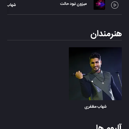
میزون نبود حالت
شهاب مظف
هنرمندان
شهاب مظفری
آلبوم ها