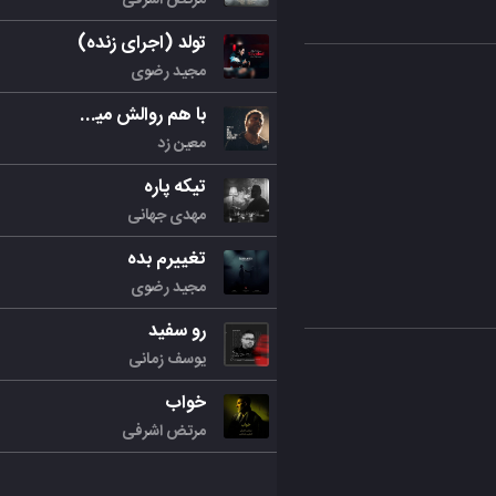
تولد (اجرای زنده)
مجید رضوی
با هم روالش میکنیم
معین زد
تیکه پاره
مهدی جهانی
تغییرم بده
مجید رضوی
رو سفید
یوسف زمانی
خواب
مرتض اشرفی