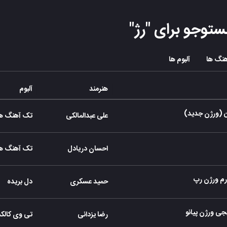
ستوجو برای "
رژ
"
نگ ها
آلبوم ها
هنرمند
آلبوم
(ورژن جدید)
علی عبدالمالکی
تک آهنگ ها
احسان دریادل
تک آهنگ ها
م ورژن رپ
حمید عسکری
دل بریده
ی ورژن پیانو
رضا یزدانی
تی وی کالک