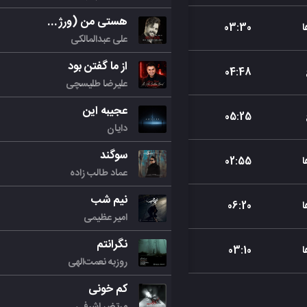
هستی من (ورژن جدید)
03
:
30
علی عبدالمالکی
از ما گفتن بود
04
:
48
علیرضا طلیسچی
عجیبه این
05
:
25
دایان
سوگند
02
:
55
عماد طالب زاده
نیم شب
06
:
20
امیر عظیمی
نگرانتم
03
:
10
روزبه نعمت‌الهی
کم خونی
مرتض اشرفی