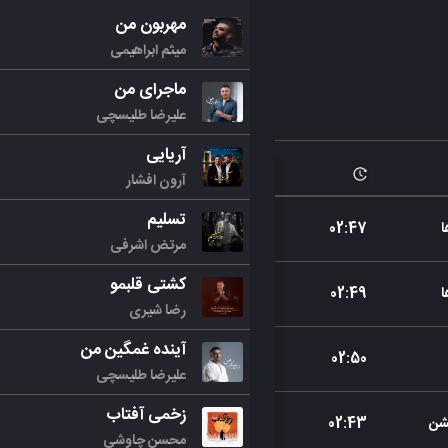
مهربون من
میثم ابراهیمی
ماجرای من
علیرضا طلیسچی
آریایی
آرون افشار
تسلیم
02
:
47
مرتض اشرفی
کشتی قلبمو
02
:
49
رضا شیری
آینده غمگین من
02
:
50
علیرضا طلیسچی
زخمی آفتاب
شن
43
:
02
محسن چاوشی