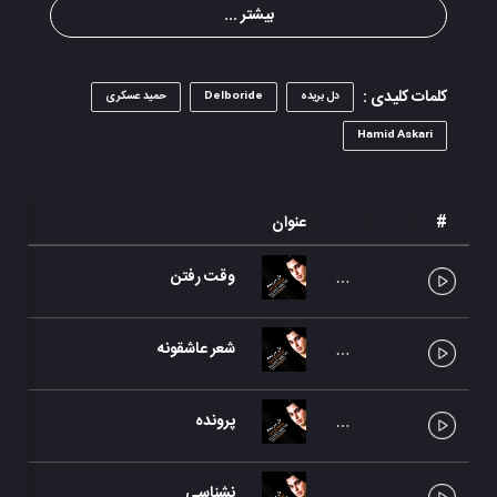
بیشتر ...
کلمات کلیدی :
دل بریده
Delboride
حمید عسکری
Hamid Askari
#
عنوان
وقت رفتن
شعر عاشقونه
پرونده
نشناسی