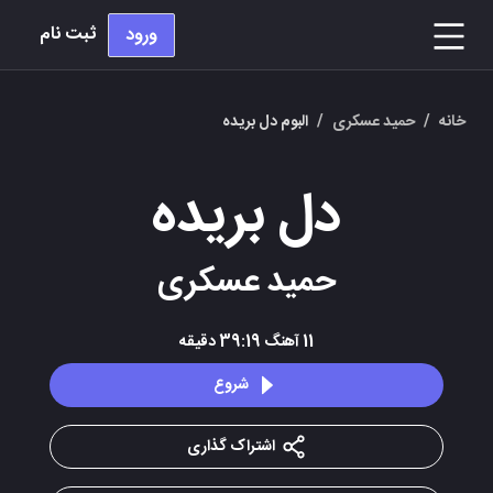
ثبت نام
ورود
خانه
/
حمید عسکری
/
البوم دل بریده
دل بریده
حمید عسکری
11
آهنگ
39:19
دقیقه
شروع
اشتراک گذاری