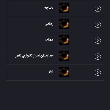
دیباچه
رهایی
مهتاب
خداوندان اسرار تکنوازی تنبور
آواز