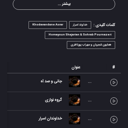
بیشتر ...
کلمات کلیدی :
خداوند اسرار
Khodavandane Asrar
Homayoun Shajarian & Sohrab Pournazeri
همایون شجریان و سهراب پورناظری
#
عنوان
جانی و صد آه
گروه نوازی
خداوندان اسرار