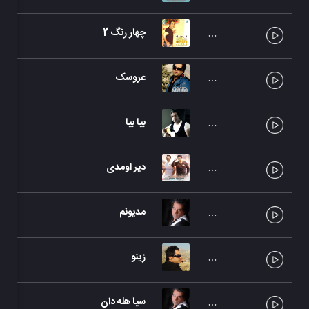
چهار رنگ 2
عروسک
بیا بیا
دیر اومدی
مدیونم
زینو
سیا هله دان