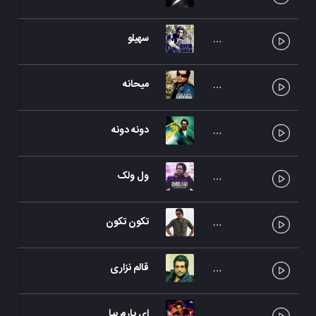
سهیلو
میحانه
دونه دونه
ول ولک
تکون تکون
قالم نزاری
ای یارم بیا