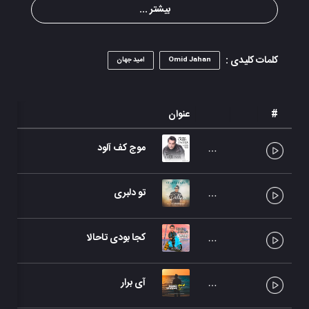
بیشتر ...
کلمات کلیدی :
Omid Jahan
امید جهان
#
عنوان
موج کف آلود
تو دلبری
کجا بودی تاحالا
آی برار