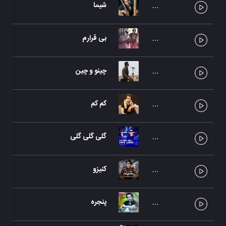
شیما
بی قرارم
چینو و چین
کم کم
گلی گلی گلی
کنیزو
پنجره