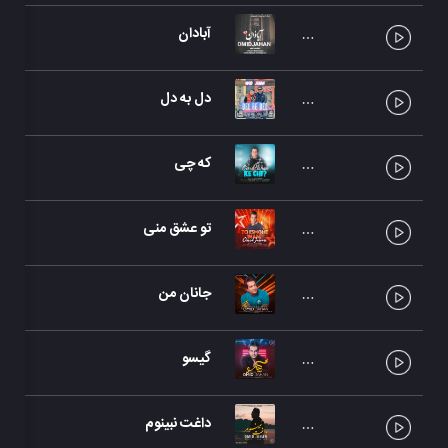
آبادان
دل به دل
که چی
تو عشق منی
جانان من
گیسو
داغت نبینوم