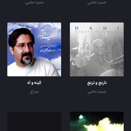
حمید حامی
حمید حامی
نارنج و ترنج
آئینه و آه
حمید حامی
سراج