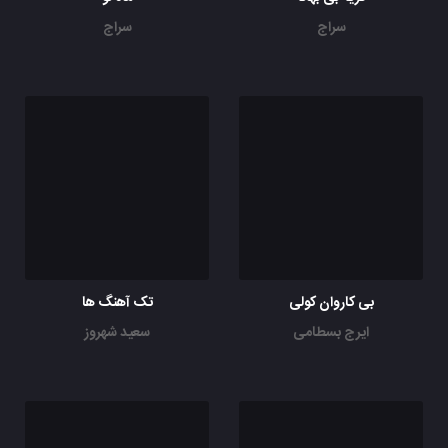
سراج
سراج
بی کاروان کولی
تک آهنگ ها
ایرج بسطامی
سعید شهروز