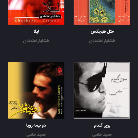
مثل هیچکس
لیلا
خشایار اعتمادی
خشایار اعتمادی
بوی گندم
دو نیمه رویا
حمید حامی
حمید حامی