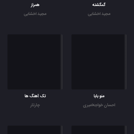
گمگشته
همراز
مجید اخشابی
مجید اخشابی
منو بابا
تک آهنگ ها
احسان خواجه‌امیری
چارتار