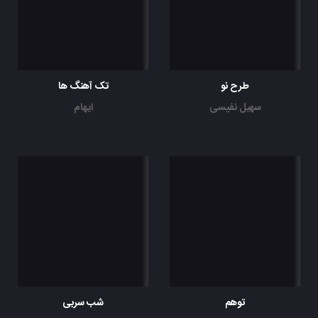
طرح نو
تک آهنگ ها
سهیل نفیسی
ایهام
توهم
شب سربی