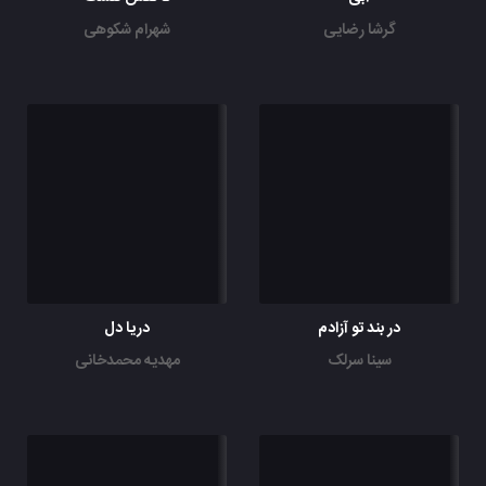
گرشا رضایی
شهرام شکوهی
در بند تو آزادم
دریا دل
سینا سرلک
مهدیه محمدخانی