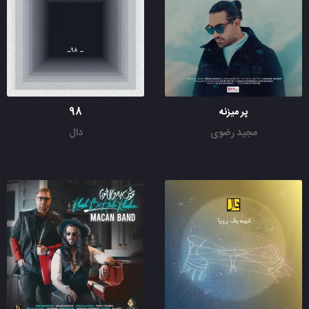
پر میزنه
98
مجید رضوی
دال