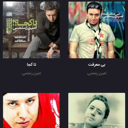
بی معرفت
تا کجا
امین رستمی
امین رستمی