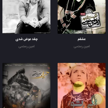
عشقم
چقد عوض شدی
امین رستمی
امین رستمی