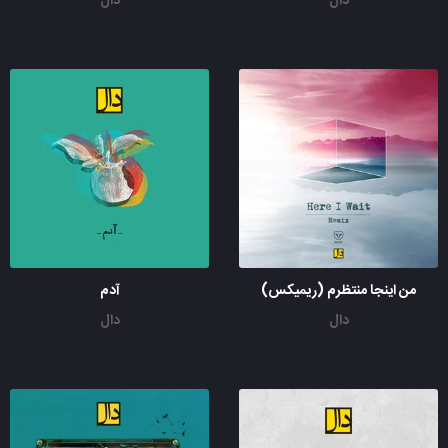
دال
دال
من اینجا منتظرم (ریمیکس)
آدم
دال
دال