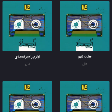
هفت شهر
آوازم را میرقصیدی
دال
دال