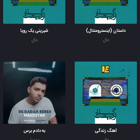
داستان (اینسترومنتال)
شیرینی یک رویا
دال
دال
آهنگ زندگی
به دادم برس