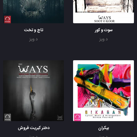
سوت و کور
تاج و تخت
د ویز
د ویز
بیکران
دختر کبریت فروش