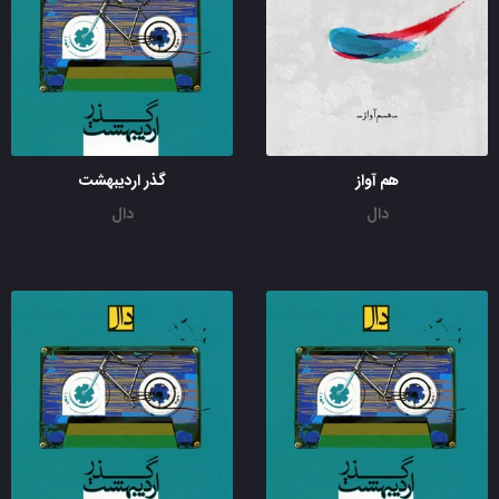
هم آواز
گذر اردیبهشت
دال
دال