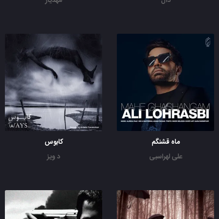
دال
مهدیار
ماه قشنگم
کابوس
علی لهراسبی
د ویز