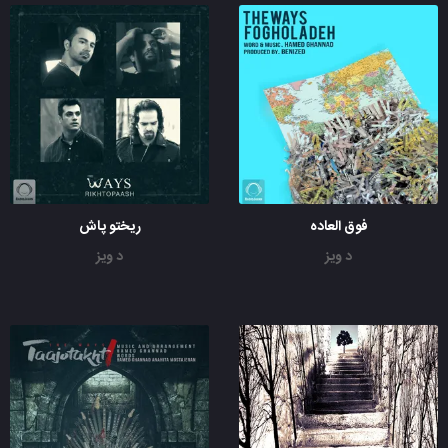
فوق العاده
ریختو پاش
د ویز
د ویز