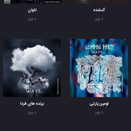
گمشده
تاوان
د ویز
د ویز
لومپن پارتی
برنده های فردا
د ویز
د ویز