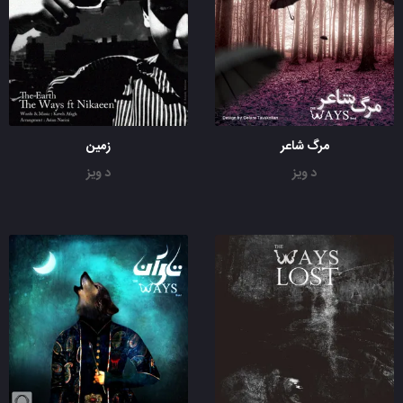
مرگ شاعر
زمین
د ویز
د ویز