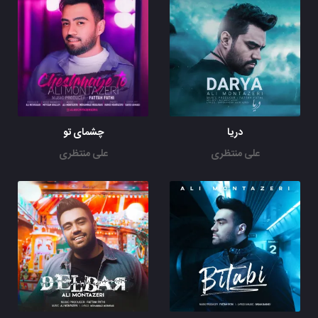
دریا
چشمای تو
علی منتظری
علی منتظری