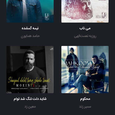
می ناب
نیمه گمشده
روزبه نعمت‌الهی
حامد همایون
محکوم
شاید دلت تنگ شد توام
سمیر زند
معین زد