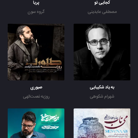
کجایی تو
پریا
مصطفی عابدینی
گروه سون
به یاد شکیبایی
صبوری
شهرام شکوهی
روزبه نعمت‌الهی