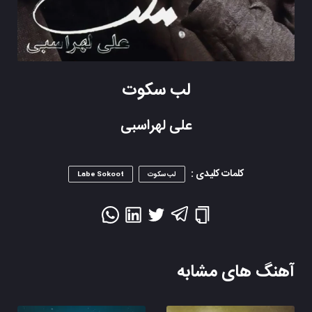
لب سکوت
علی لهراسبی
کلمات کلیدی :
لب سکوت
Labe Sokoot
آهنگ های مشابه