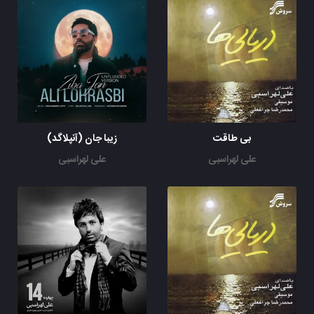
بی طاقت
زیبا جان (آنپلاگد)
علی لهراسبی
علی لهراسبی