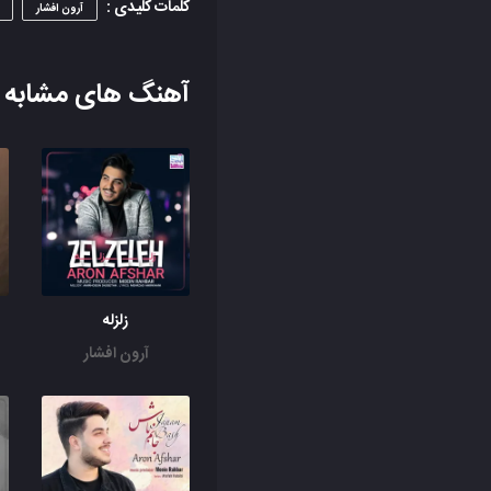
کلمات کلیدی :
آرون افشار
آهنگ های مشابه
زلزله
آرون افشار