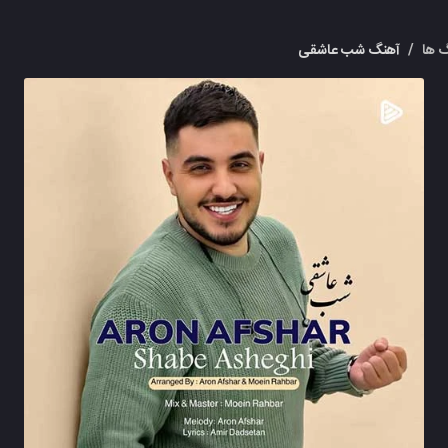
 ها
/
آهنگ شب عاشقی