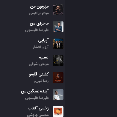
مهربون من
میثم ابراهیمی
ماجرای من
علیرضا طلیسچی
آریایی
آرون افشار
تسلیم
مرتض اشرفی
کشتی قلبمو
رضا شیری
آینده غمگین من
علیرضا طلیسچی
زخمی آفتاب
محسن چاوشی