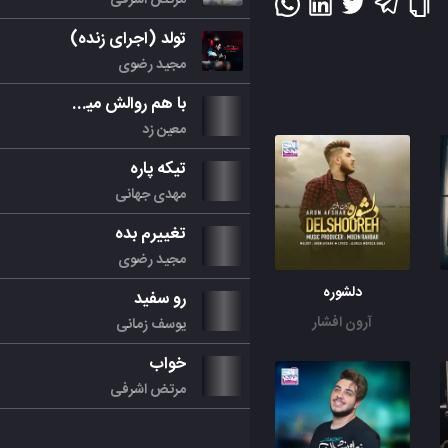
تولد (اجرای زنده)
مجید رضوی
با هم روالش میکنیم
معین زد
تیکه پاره
مهدی جهانی
تغییرم بده
مجید رضوی
دلشوره
رو سفید
آرون افشار
یوسف زمانی
خواب
مرتض اشرفی