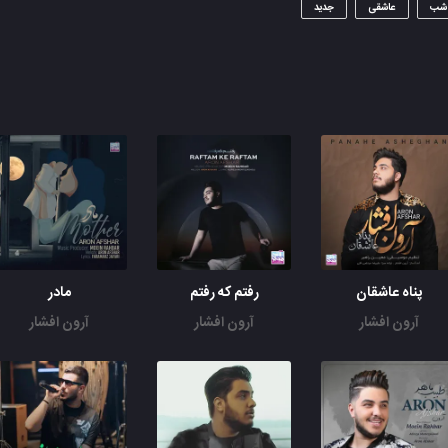
شب
عاشقی
جدید
پناه عاشقان
رفتم که رفتم
مادر
آرون افشار
آرون افشار
آرون افشار