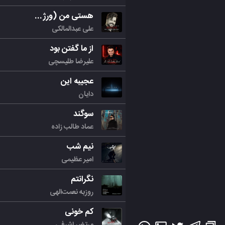
هستی من (ورژن جدید)
علی عبدالمالکی
از ما گفتن بود
علیرضا طلیسچی
عجیبه این
دایان
سوگند
عماد طالب زاده
نیم شب
امیر عظیمی
نگرانتم
روزبه نعمت‌الهی
کم خونی
مرتض اشرفی