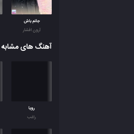
جانم باش
آرون افشار
آهنگ های مشابه ب
رویا
راغب