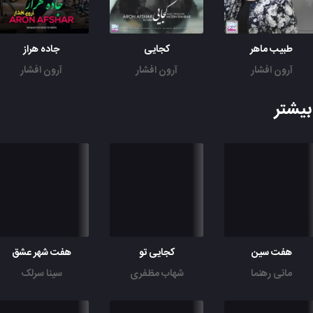
طبیب ماهر
کجایی
جاده هراز
آرون افشار
آرون افشار
آرون افشار
یشتر
هفت سین
کجایی تو
هفت شهر عشق
مانی رهنما
شهاب مظفری
سینا سرلک