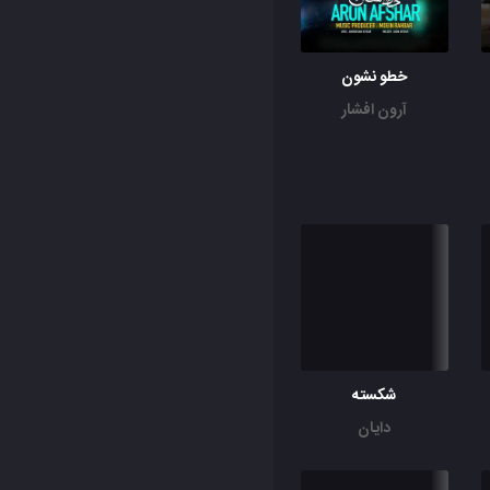
خطو نشون
آرون افشار
شکسته
دایان