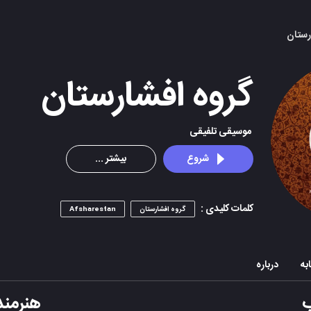
رستان
گروه افشارستان
موسیقی تلفیقی
شروع
بیشتر ...
کلمات کلیدی :
گروه افشارستان
Afsharestan
به
درباره
هنرمند