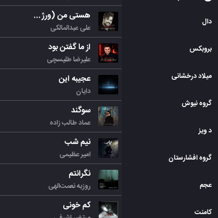
هستی من (ورژن جدید)
دال
04
:
27
علی عبدالمالکی
از ما گفتن بود
بروبکس
06
:
03
علیرضا طلیسچی
میلاد درخشانی
عجیبه این
06
:
54
دایان
گروه نیوش
سوگند
18
:
48
عماد طالب زاده
د ویز
نیم شب
06
:
00
امیر عظیمی
گروه افشارستان
نگرانتم
عجم
روزبه نعمت‌الهی
کم خونی
کامنت
مرتض اشرفی