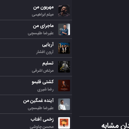
مهربون من
میثم ابراهیمی
ماجرای من
علیرضا طلیسچی
آریایی
آرون افشار
تسلیم
مرتض اشرفی
کشتی قلبمو
رضا شیری
آینده غمگین من
علیرضا طلیسچی
زخمی آفتاب
ان مشابه
محسن چاوشی