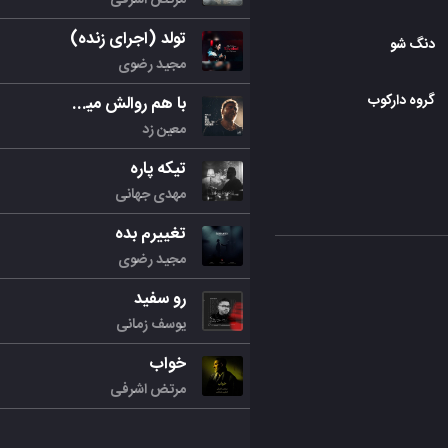
تولد (اجرای زنده)
دنگ شو
مجید رضوی
گروه دارکوب
با هم روالش میکنیم
معین زد
تیکه پاره
مهدی جهانی
تغییرم بده
مجید رضوی
رو سفید
یوسف زمانی
خواب
مرتض اشرفی