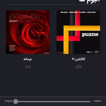
کالکشن ۹۱
عیدانه
پازل
پازل
--:--
--:--