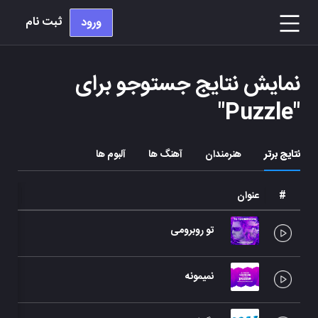
ثبت نام
ورود
نمایش نتایج جستوجو برای
"
Puzzle
"
نتایج برتر
هنرمندان
آهنگ ها
آلبوم ها
#
عنوان
هنرم
تو روبرومی
پازل
نمیمونه
پازل