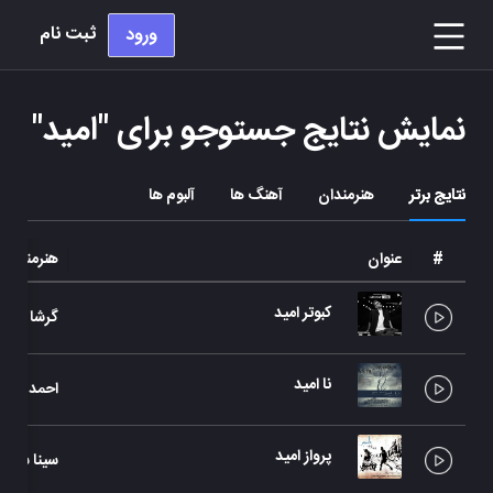
ثبت نام
ورود
نمایش نتایج جستوجو برای "
امید
"
نتایج برتر
هنرمندان
آهنگ ها
آلبوم ها
#
عنوان
هنرمند
کبوتر امید
گرشا رضا
نا امید
احمد سلو
پرواز امید
سینا سرلک