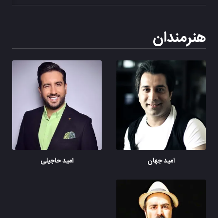
هنرمندان
امید جهان
امید حاجیلی