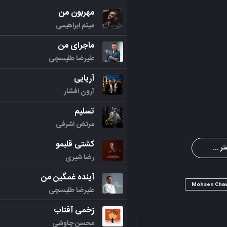
مهربون من
میثم ابراهیمی
ماجرای من
علیرضا طلیسچی
آریایی
آرون افشار
تسلیم
مرتض اشرفی
کشتی قلبمو
ر ...
رضا شیری
آینده غمگین من
Mohsen Chav
علیرضا طلیسچی
زخمی آفتاب
محسن چاوشی