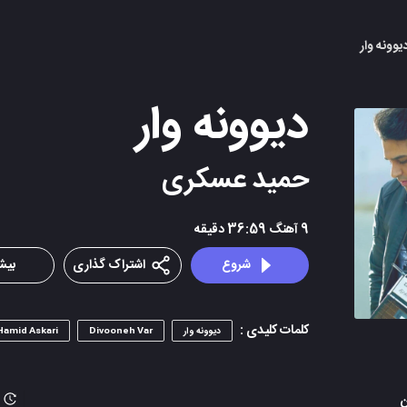
دیوونه وار
دیوونه وار
حمید عسکری
9
آهنگ
36:59
دقیقه
شروع
اشتراک گذاری
بیشت
کلمات کلیدی :
دیوونه وار
Divooneh Var
Hamid Askari
ن