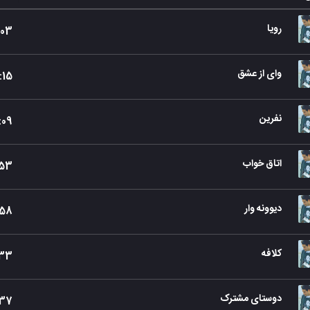
رویا
03
وای از عشق
:
15
نفرین
:
09
اتاق خواب
53
دیوونه وار
58
کلافه
33
دوستای مشترک
37