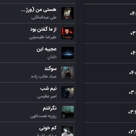
هستی من (ورژن جدید)
04
:
علی عبدالمالکی
از ما گفتن بود
03
علیرضا طلیسچی
عجیبه این
04
دایان
سوگند
04
:
عماد طالب زاده
نیم شب
03
:
امیر عظیمی
نگرانتم
03
:
روزبه نعمت‌الهی
کم خونی
03
:
مرتض اشرفی