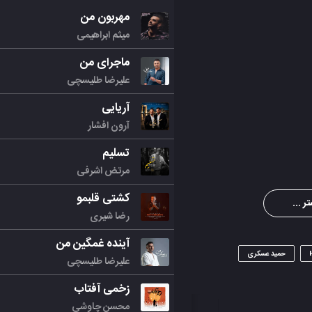
مهربون من
میثم ابراهیمی
ماجرای من
علیرضا طلیسچی
آریایی
آرون افشار
تسلیم
مرتض اشرفی
کشتی قلبمو
ر ...
رضا شیری
آینده غمگین من
حمید عسکری
علیرضا طلیسچی
زخمی آفتاب
محسن چاوشی