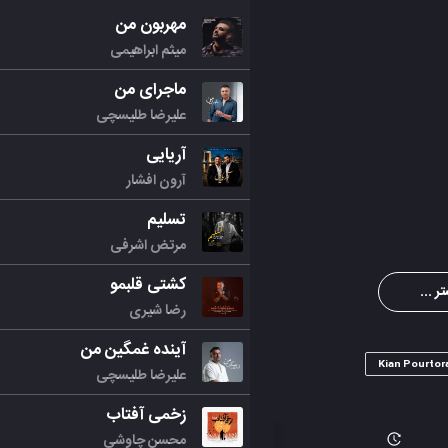
مهربون من
میثم ابراهیمی
ماجرای من
علیرضا طلیسچی
آریایی
آرون افشار
تسلیم
مرتض اشرفی
کشتی قلبمو
ر ...
رضا شیری
آینده غمگین من
Kian Pourtor
علیرضا طلیسچی
زخمی آفتاب
محسن چاوشی