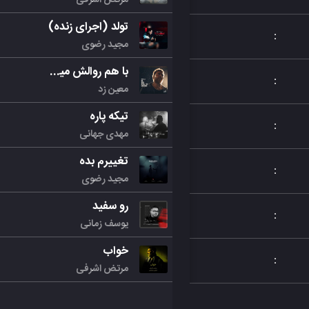
تولد (اجرای زنده)
:
مجید رضوی
با هم روالش میکنیم
:
معین زد
تیکه پاره
:
مهدی جهانی
تغییرم بده
:
مجید رضوی
رو سفید
:
یوسف زمانی
خواب
:
مرتض اشرفی