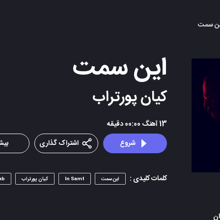
این سمت
این سمت
کیان پورتراب
13
آهنگ
00:00
دقیقه
شروع
اشتراک گذاری
بیشت
کلمات کلیدی :
این سمت
In Samt
کیان پورتراب
ab
ان