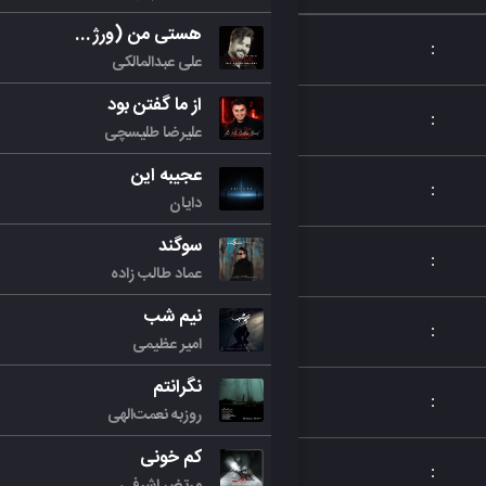
هستی من (ورژن جدید)
:
علی عبدالمالکی
از ما گفتن بود
:
علیرضا طلیسچی
عجیبه این
:
دایان
سوگند
:
عماد طالب زاده
نیم شب
:
امیر عظیمی
نگرانتم
:
روزبه نعمت‌الهی
کم خونی
:
مرتض اشرفی