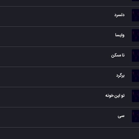
دلسرد
وایسا
نا ممکن
برگرد
تو این خونه
سی