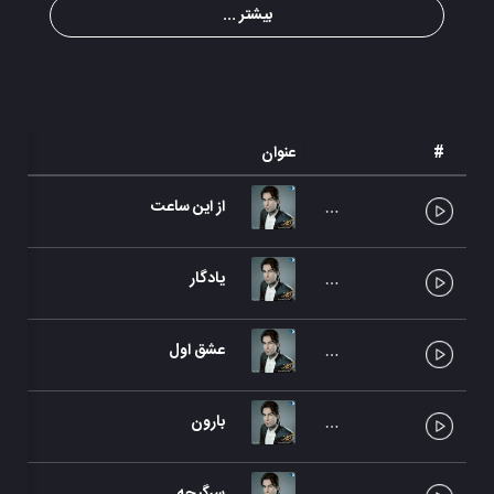
بیشتر ...
#
عنوان
از این ساعت
یادگار
عشق اول
بارون