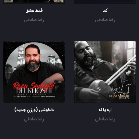
کما
فقط عشق
رضا صادقی
رضا صادقی
آره یا نه
دلخوشی (ورژن جدید)
رضا صادقی
رضا صادقی