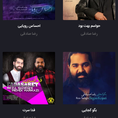
حواسم بهت بود
احساس رویایی
رضا صادقی
رضا صادقی
بگو کجایی
فدا سرت