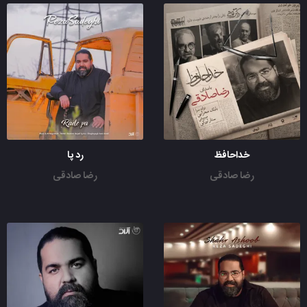
خداحافظ
رد پا
رضا صادقی
رضا صادقی