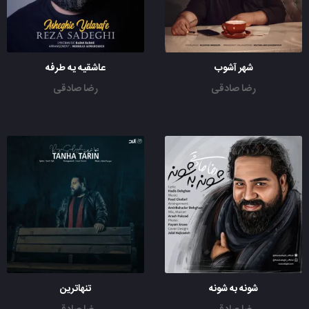
شهر آشوب
عاشقیه یه طرفه
رضا صادقی
رضا صادقی
شونه به شونه
تنهاترین