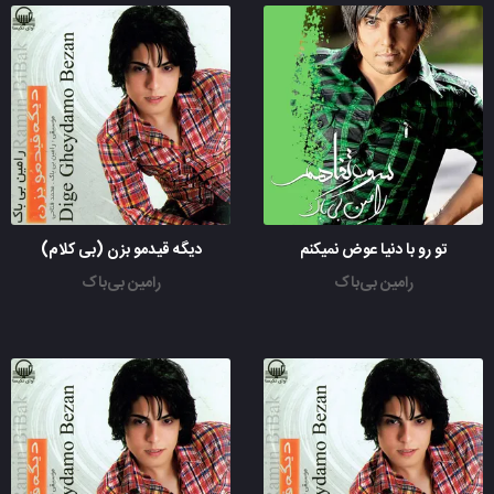
تو رو با دنیا عوض نمیکنم
دیگه قیدمو بزن (بی کلام)
رامین بی‌باک
رامین بی‌باک