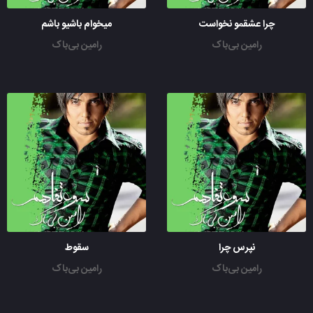
چرا عشقمو نخواست
میخوام باشیو باشم
رامین بی‌باک
رامین بی‌باک
نپرس چرا
سقوط
رامین بی‌باک
رامین بی‌باک