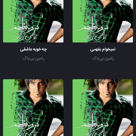
نمیخوام بفهمی
چه خوبه عاشقی
رامین بی‌باک
رامین بی‌باک