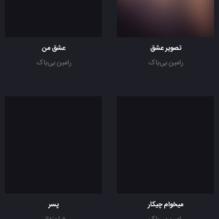
تصویر عشق
عشق من
رامین بی‌باک
رامین بی‌باک
میخوام چیکار
پسر