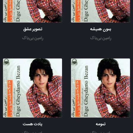
بمون همیشه
تصویر عشق
رامین بی‌باک
رامین بی‌باک
تمومه
یادت هست