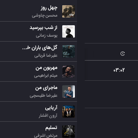
چهل روز
محسن چاوشی
از شب بپرسید
یوسف زمانی
گل‌های باران خورده
علیرضا قربانی
مهربون من
03
:
02
میثم ابراهیمی
ماجرای من
علیرضا طلیسچی
آریایی
آرون افشار
تسلیم
مرتض اشرفی