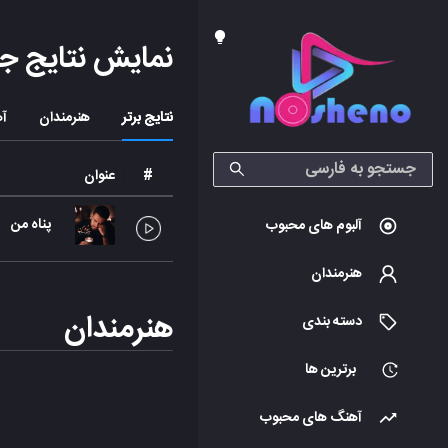
نمایش نتایج ج
نتایج برتر
هنرمندان
آه
#
عنوان
پناه من
آلبوم های محبوب
هنرمندان
هنرمندان
دسته بندی
برترین ها
آهنگ های محبوب