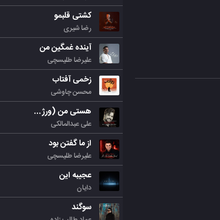
کشتی قلبمو
رضا شیری
آینده غمگین من
علیرضا طلیسچی
زخمی آفتاب
محسن چاوشی
هستی من (ورژن جدید)
علی عبدالمالکی
از ما گفتن بود
علیرضا طلیسچی
عجیبه این
دایان
سوگند
عماد طالب زاده