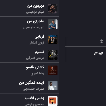
مهربون من
میثم ابراهیمی
ماجرای من
علیرضا طلیسچی
آریایی
آرون افشار
تسلیم
03
:
54
مرتض اشرفی
کشتی قلبمو
رضا شیری
آینده غمگین من
علیرضا طلیسچی
زخمی آفتاب
محسن چاوشی