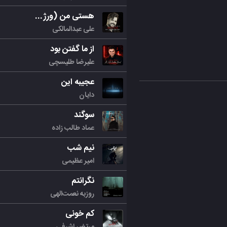
هستی من (ورژن جدید)
علی عبدالمالکی
از ما گفتن بود
علیرضا طلیسچی
عجیبه این
دایان
سوگند
عماد طالب زاده
نیم شب
امیر عظیمی
نگرانتم
روزبه نعمت‌الهی
کم خونی
مرتض اشرفی