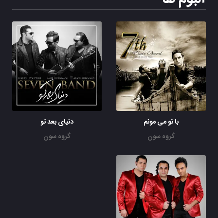
با تو می مونم
دنیای بعد تو
گروه سون
گروه سون